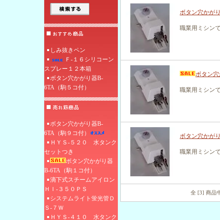
ボタン穴かがり
職業用ミシン
しみ抜きペン
Ｆ‐１６シリコーン
スプレー１２本箱
ボタン穴
ボタン穴かがり器B-
6TA（駒５コ付）
職業用ミシン
ボタン穴かがり器B-
6TA（駒９コ付）
ボタン穴かがり
ＨＹＳ-５２０ 水タンク
セットつき
職業用ミシン
ボタン穴かがり器
B-6TA（駒１コ付）
滴下式スチームアイロン
ＨＩ‐３５０ＰＳ
全 [3] 商
システムライト蛍光管Ｄ
Ｓ-７Ｗ
ＨＹＳ-４１０ 水タンク