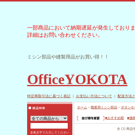
一部商品において納期遅延が発生しており
詳細はお問い合わせください。
ミシン部品や縫製用品がお買い得！！
OfficeYOKOTA
特定商取引法に基づく表記
｜
お支払い方法について
｜
配送方法
ホーム
>
職業用ミシン部品
>
ボタンホ
■おすすめ順
■価
全 [3] 商
全角文字で入力してください