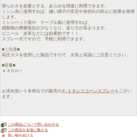
滑らかさを必要とする、あらゆる用途に利用できます。
ミシン糸に使用すれば、縫い調子の安定や糸切れの防止に効果を発揮
します。
ミシンベッド面や、テーブル面に使用すれば、
縫製物の摩擦抵抗が少なくなり、送り力が高まります。
ビニール・皮革などには効果的です！！
スプレー式ですので、手軽に利用できます。
■ご注意■
高圧ガスを使用した製品ですので、火気と高温にご注意ください。
■容量■
４３０ｍｌ
お求め安い１本単位での販売の
Ｆ‐１６シリコーンスプレー
もござい
ます。
この商品について問い合わせる
この商品を友達に教える
買い物を続ける