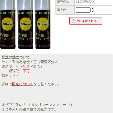
販売価格
13,230円(税込)
購入数
配送方法について
ヤマト運輸宅急便：可（配送区分Ａ）
運送便：可（配送区分Ａ）
ミニ運送便：
不可
郵便：
不可
詳細は
配送について
をご覧ください。
オザワ工業のＦ‐１６シリコーンスプレーです。
１２本入りの箱単位での販売です。