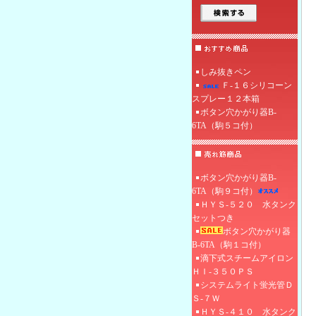
しみ抜きペン
Ｆ‐１６シリコーン
スプレー１２本箱
ボタン穴かがり器B-
6TA（駒５コ付）
ボタン穴かがり器B-
6TA（駒９コ付）
ＨＹＳ-５２０ 水タンク
セットつき
ボタン穴かがり器
B-6TA（駒１コ付）
滴下式スチームアイロン
ＨＩ‐３５０ＰＳ
システムライト蛍光管Ｄ
Ｓ-７Ｗ
ＨＹＳ-４１０ 水タンク