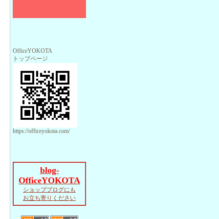
OfficeYOKOTA
トップページ
https://officeyokota.com/
blog-
OfficeYOKOTA
ショップブログにも
お立ち寄りください