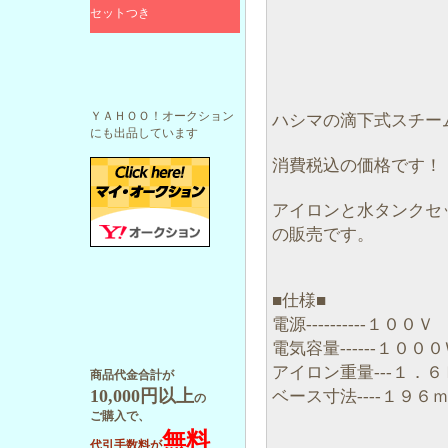
セットつき
ＹＡＨＯＯ！オークション
ハシマの滴下式スチー
にも出品しています
消費税込の価格です！
アイロンと水タンクセ
の販売です。
■仕様■
電源----------１００Ｖ
電気容量------１００
アイロン重量---１．６
商品代金合計が
10,000円以上
ベース寸法----１９６
の
ご購入で、
無料
代引手数料が