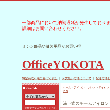
一部商品において納期遅延が発生しており
詳細はお問い合わせください。
ミシン部品や縫製用品がお買い得！！
OfficeYOKOTA
特定商取引法に基づく表記
｜
お支払い方法について
｜
配送方法
ホーム
>
アイロン プレス
>
アイロン
ＰＳ
滴下式スチームアイロン
全角文字で入力してください