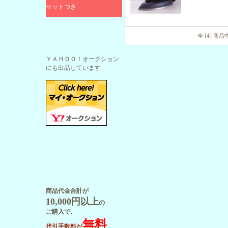
セットつき
全 [4] 商
ＹＡＨＯＯ！オークション
にも出品しています
商品代金合計が
10,000円以上
の
ご購入で、
無料
代引手数料が