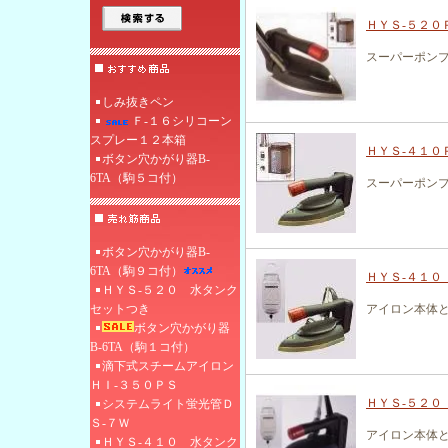
ＨＹＳ-５２０
スーパーポン
しみ抜きペン
Ｆ‐１６シリコーン
スプレー１２本箱
ＨＹＳ-４１０
ボタン穴かがり器B-
6TA（駒５コ付）
スーパーポン
ボタン穴かがり器B-
6TA（駒９コ付）
ＨＹＳ-４１０
ＨＹＳ-５２０ 水タンク
セットつき
アイロン本体
ボタン穴かがり器
B-6TA（駒１コ付）
滴下式スチームアイロン
ＨＩ‐３５０ＰＳ
ＨＹＳ-５２０
システムライト蛍光管Ｄ
Ｓ-７Ｗ
アイロン本体
ＨＹＳ-４１０ 水タンク