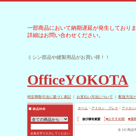
一部商品において納期遅延が発生しており
詳細はお問い合わせください。
ミシン部品や縫製用品がお買い得！！
OfficeYOKOTA
特定商取引法に基づく表記
｜
お支払い方法について
｜
配送方法
ホーム
>
アイロン プレス
>
アイロン
■おすすめ順
■価
全 [4] 商
全角文字で入力してください