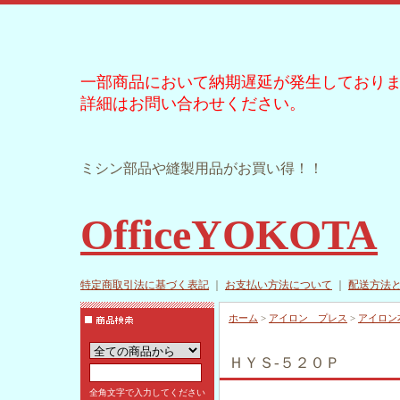
一部商品において納期遅延が発生しており
詳細はお問い合わせください。
ミシン部品や縫製用品がお買い得！！
OfficeYOKOTA
特定商取引法に基づく表記
｜
お支払い方法について
｜
配送方法
ホーム
>
アイロン プレス
>
アイロン
ＨＹＳ-５２０Ｐ
全角文字で入力してください