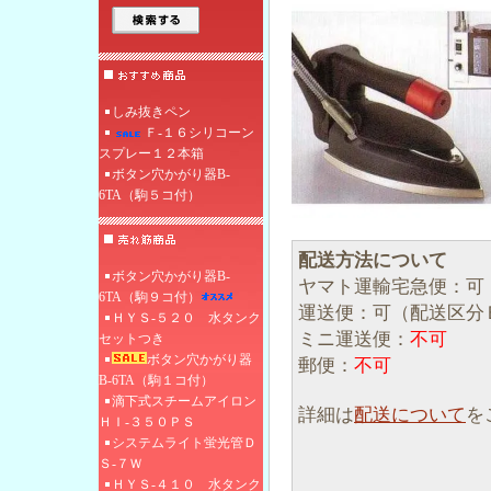
しみ抜きペン
Ｆ‐１６シリコーン
スプレー１２本箱
ボタン穴かがり器B-
6TA（駒５コ付）
配送方法について
ボタン穴かがり器B-
ヤマト運輸宅急便：可
6TA（駒９コ付）
運送便：可（配送区分
ＨＹＳ-５２０ 水タンク
ミニ運送便：
不可
セットつき
ボタン穴かがり器
郵便：
不可
B-6TA（駒１コ付）
滴下式スチームアイロン
詳細は
配送について
を
ＨＩ‐３５０ＰＳ
システムライト蛍光管Ｄ
Ｓ-７Ｗ
ＨＹＳ-４１０ 水タンク