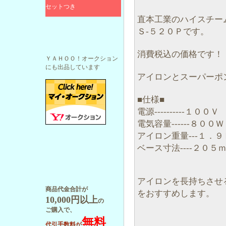
セットつき
直本工業のハイスチー
Ｓ‐５２０Ｐです。
消費税込の価格です！
ＹＡＨＯＯ！オークション
にも出品しています
アイロンとスーパーポ
■仕様■
電源----------１００Ｖ
電気容量------８００Ｗ
アイロン重量---１．９
ベース寸法----２０５
アイロンを長持ちさせ
商品代金合計が
をおすすめします。
10,000円以上
の
ご購入で、
無料
代引手数料が