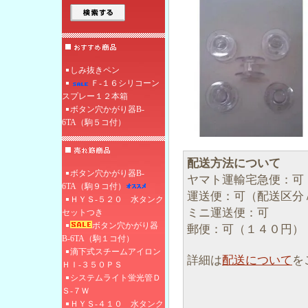
しみ抜きペン
Ｆ‐１６シリコーン
スプレー１２本箱
ボタン穴かがり器B-
6TA（駒５コ付）
配送方法について
ボタン穴かがり器B-
ヤマト運輸宅急便：可
6TA（駒９コ付）
運送便：可（配送区分
ＨＹＳ-５２０ 水タンク
ミニ運送便：可
セットつき
ボタン穴かがり器
郵便：可（１４０円）
B-6TA（駒１コ付）
滴下式スチームアイロン
詳細は
配送について
を
ＨＩ‐３５０ＰＳ
システムライト蛍光管Ｄ
Ｓ-７Ｗ
ＨＹＳ-４１０ 水タンク