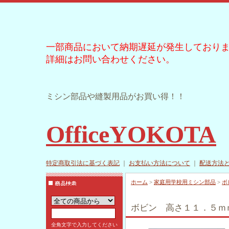
一部商品において納期遅延が発生しており
詳細はお問い合わせください。
ミシン部品や縫製用品がお買い得！！
OfficeYOKOTA
特定商取引法に基づく表記
｜
お支払い方法について
｜
配送方法
ホーム
>
家庭用学校用ミシン部品
>
ボ
ボビン 高さ１１．５ｍ
全角文字で入力してください