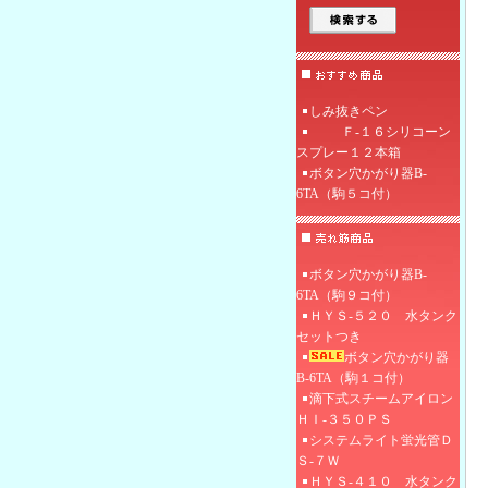
しみ抜きペン
Ｆ‐１６シリコーン
スプレー１２本箱
ボタン穴かがり器B-
6TA（駒５コ付）
ボタン穴かがり器B-
6TA（駒９コ付）
ＨＹＳ-５２０ 水タンク
セットつき
ボタン穴かがり器
B-6TA（駒１コ付）
滴下式スチームアイロン
ＨＩ‐３５０ＰＳ
システムライト蛍光管Ｄ
Ｓ-７Ｗ
ＨＹＳ-４１０ 水タンク