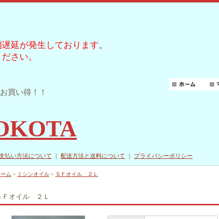
期遅延が発生しております。
ください。
お買い得！！
YOKOTA
支払い方法について
｜
配送方法と送料について
｜
プライバシーポリシー
ホーム
>
ミシンオイル
>
ＳＦオイル ２Ｌ
ＳＦオイル ２Ｌ