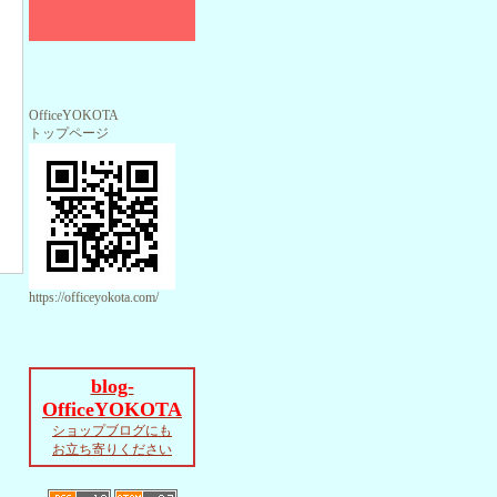
OfficeYOKOTA
トップページ
https://officeyokota.com/
blog-
OfficeYOKOTA
ショップブログにも
お立ち寄りください